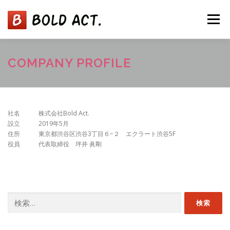
コ
ン
メニュー
テ
ン
ツ
へ
ABOUT
SERVICES
NEWS
TEAM
COMPANY PROFILE
ス
キ
ッ
プ
CONTACT
社名 株式会社Bold Act.
設立 2019年5月
住所 東京都渋谷区渋谷3丁目６−２ エクラート渋谷5F
役員 代表取締役 坪井 眞剛
検
索: